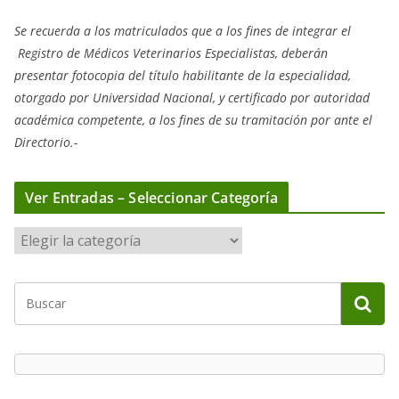
Se recuerda a los matriculados que a los fines de integrar el
Registro de Médicos Veterinarios Especialistas, deberán
presentar fotocopia del título habilitante de la especialidad,
otorgado
por Universidad Nacional, y
certificado por autoridad
académica competente, a los fines de su tramitación por ante el
Directorio.-
Ver Entradas – Seleccionar Categoría
V
e
r
E
n
t
r
a