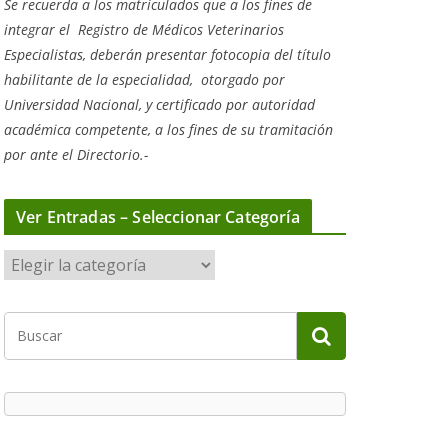
Se recuerda a los matriculados que a los fines de
integrar el
Registro de Médicos Veterinarios
Especialistas, deberán presentar fotocopia del título
habilitante de la especialidad, otorgado
por
Universidad Nacional, y
certificado por autoridad
académica competente, a los fines de su tramitación
por ante el Directorio.-
Ver Entradas – Seleccionar Categoría
V
e
r
E
n
t
r
a