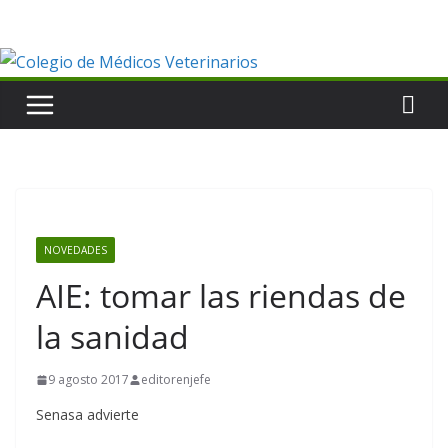
Saltar
al
contenido
NOVEDADES
AIE: tomar las riendas de
la sanidad
9 agosto 2017
editorenjefe
Senasa advierte