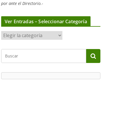
por ante el Directorio.-
Ver Entradas – Seleccionar Categoría
V
e
r
E
n
t
r
a
d
a
s
–
S
e