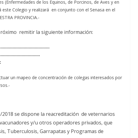
s (Enfermedades de los Equinos, de Porcinos, de Aves y en
á este Colegio y realizará en conjunto con el Senasa en el
UESTRA PROVINCIA.-
 próximo remitir la siguiente información:
…………………………
…………
aría: …………………………
….
:
ectuar un mapeo de concentración de colegas interesados por
rsos.-
1/2018 se dispone la reacreditación de veternarios
s, vacunadores y/u otros operadores privados, que
sis, Tuberculosis, Garrapatas y Programas de