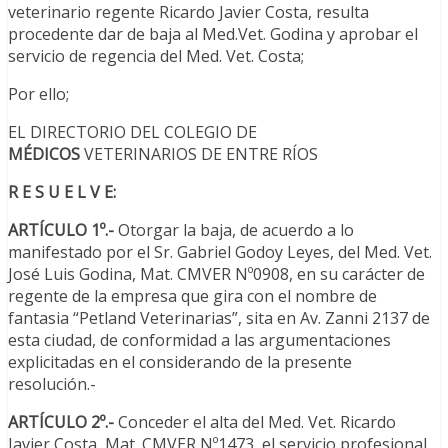
veterinario regente Ricardo Javier Costa, resulta
procedente dar de baja al Med.Vet. Godina y aprobar el
servicio de regencia del Med. Vet. Costa;
Por ello;
EL DIRECTORIO DEL COLEGIO DE
MÉDICOS
VETERINARIOS DE ENTRE RÍOS
R E S U E L V E:
ARTÍCULO 1º.-
Otorgar la baja, de acuerdo a lo
manifestado por el Sr. Gabriel Godoy Leyes, del Med. Vet.
José Luis Godina, Mat. CMVER Nº0908, en su carácter de
regente de la empresa que gira con el nombre de
fantasia “Petland Veterinarias”, sita en Av. Zanni 2137 de
esta ciudad, de conformidad a las argumentaciones
explicitadas en el considerando de la presente
resolución.-
ARTÍCULO 2º.-
Conceder el alta del Med. Vet. Ricardo
Javier Costa, Mat. CMVER Nº1473, el servicio profesional