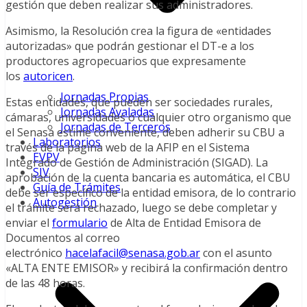
gestión que deben realizar sus administradores.
Asimismo, la Resolución crea la figura de «entidades
autorizadas» que podrán gestionar el DT-e a los
productores agropecuarios que expresamente
los
autoricen
.
Jornadas Propias
Estas entidades, que pueden ser sociedades rurales,
Jornadas Avaladas
cámaras, universidades o cualquier otro organismo que
Jornadas de Terceros
el Senasa estime conveniente, deben adherir su CBU a
Laboratorios
través de la página web de la AFIP en el Sistema
EVPV
Integrado de Gestión de Administración (SIGAD). La
SIV
aprobación de la cuenta bancaria es automática, el CBU
Guía de Trámites
debe ser específico de la entidad emisora, de lo contrario
Autogestión
el trámite será rechazado, luego se debe completar y
enviar el
formulario
de Alta de Entidad Emisora de
Documentos al correo
electrónico
hacelafacil@senasa.gob.ar
con el asunto
«ALTA ENTE EMISOR» y recibirá la confirmación dentro
de las 48 horas.