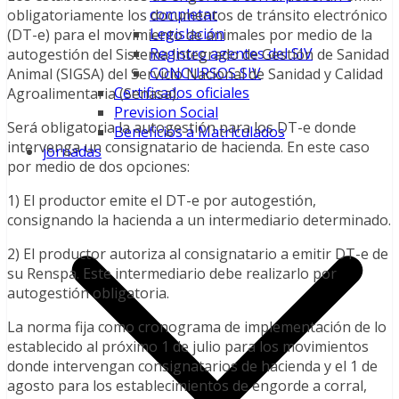
completar
obligatoriamente los documentos de tránsito electrónico
Legislación
(DT-e) para el movimiento de animales por medio de la
Registro agentes del SIV
autogestión del Sistema Integrado de Gestión de Sanidad
CONCURSOS SIV
Animal (SIGSA) del Servicio Nacional de Sanidad y Calidad
Certificados oficiales
Agroalimentaria (Senasa).
Prevision Social
Será obligatoria la autogestión para los DT-e donde
Beneficios a Matriculados
intervenga un consignatario de hacienda. En este caso
jornadas
por medio de dos opciones:
1) El productor emite el DT-e por autogestión,
consignando la hacienda a un intermediario determinado.
2) El productor autoriza al consignatario a emitir DT-e de
su Renspa. Este intermediario debe realizarlo por
autogestión obligatoria.
La norma fija como cronograma de implementación de lo
establecido al próximo 1 de julio para los movimientos
donde intervengan consignatarios de hacienda y el 1 de
agosto para los establecimientos de engorde a corral,