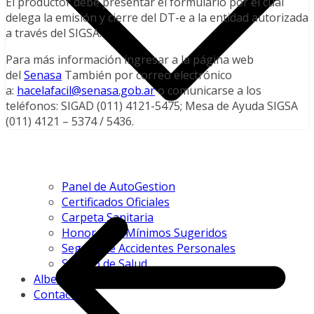
El productor debe presentar el formulario por el cual
delega la emisión y cierre del DT-e a la entidad autorizada
a través del SIGSA.
Para más información ingresar a la página web
del
Senasa
También por correo electrónico
a:
hacelafacil@senasa.gob.ar
o comunicarse a los
teléfonos: SIGAD (011) 4121-5475; Mesa de Ayuda SIGSA
(011) 4121 – 5374 / 5436.
Panel de AutoGestion
Certificados Oficiales
Carpeta Sanitaria
Honorarios Mínimos Sugeridos
Seguro de Accidentes Personales
Seguro de Salud
Albeitar
Contacto