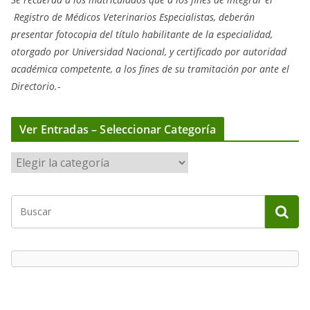
Registro de Médicos Veterinarios Especialistas, deberán
presentar fotocopia del título habilitante de la especialidad,
otorgado
por Universidad Nacional, y
certificado por autoridad
académica competente, a los fines de su tramitación por ante el
Directorio.-
Ver Entradas – Seleccionar Categoría
V
e
r
E
n
t
r
a
d