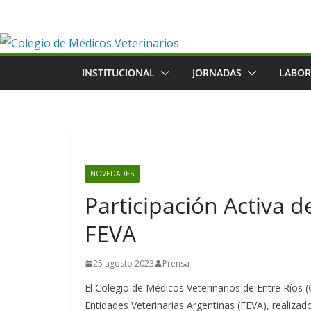
Saltar
al
contenido
INSTITUCIONAL
JORNADAS
LABOR
NOVEDADES
Participación Activa 
FEVA
25 agosto 2023
Prensa
El Colegio de Médicos Veterinarios de Entre Ríos 
Entidades Veterinarias Argentinas (FEVA), realizad