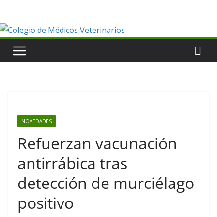
Saltar
al
contenido
NOVEDADES
Refuerzan vacunación
antirrábica tras
detección de murciélago
positivo