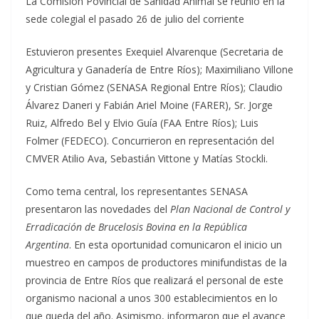
La Comisión Povincial de Sanidad Animal se reunió en la
sede colegial el pasado 26 de julio del corriente
Estuvieron presentes Exequiel Alvarenque (Secretaria de
Agricultura y Ganadería de Entre Ríos); Maximiliano Villone
y Cristian Gómez (SENASA Regional Entre Ríos); Claudio
Álvarez Daneri y Fabián Ariel Moine (FARER), Sr. Jorge
Ruiz, Alfredo Bel y Elvio Guía (FAA Entre Ríos); Luis
Folmer (FEDECO). Concurrieron en representación del
CMVER Atilio Ava, Sebastián Vittone y Matías Stockli.
Como tema central, los representantes SENASA
presentaron las novedades del
Plan Nacional de Control y
Erradicación de Brucelosis Bovina en la República
Argentina
. En esta oportunidad comunicaron el inicio un
muestreo en campos de productores minifundistas de la
provincia de Entre Ríos que realizará el personal de este
organismo nacional a unos 300 establecimientos en lo
que queda del año. Asimismo, informaron que el avance