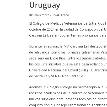
Uruguay
5 noviembre 2024
Prensa
El Colegio de Médicos Veterinarios de Entre Ríos l
octubre de 2024 en la ciudad de Concepción del Ur
Carolina Lell, se enfocó en temas prioritarios para 
Durante la reunión, la MV. Carolina Lell destacó e
de relevancia, como las Jornadas Entrerrianas Vete
sede será en Entre Ríos. Entre los temas tratado
hípicos, una iniciativa que se está desarrollando u
Universidad Nacional del Litoral (UNL), la Direcci
de Santa Fe y SENASA de Santa Fe.
Además, el Colegio entregó un microscopio a la F
recursos académicos de la carrera de Veterinaria e
nuevos subsidios para jornadas técnicas en distin
conjunto con el Consejo Profesional de Técnicos 